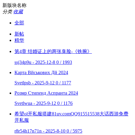
新版块名称
分类
收藏
全部
新帖
精华
第4章 结婚证上的两张臭脸-《铁腕》
ssj34p9u - 2025-12-8
0 / 1993
Карта Вйськових Дй 2024
Svetlpsb - 2025-9-12
0 / 1177
Розмр Стипенд Аспранта 2024
Svetlwua - 2025-9-12
0 / 1176
希望ol开私服搭建81uv.comQQ915515538大话西游免费
开私服
r8r54h17n71n - 2025-8-10
0 / 5975