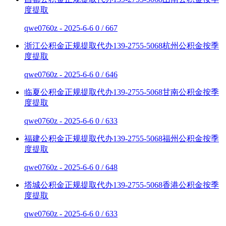
度提取
qwe0760z - 2025-6-6
0 / 667
浙江公积金正规提取代办139-2755-5068杭州公积金按季
度提取
qwe0760z - 2025-6-6
0 / 646
临夏公积金正规提取代办139-2755-5068甘南公积金按季
度提取
qwe0760z - 2025-6-6
0 / 633
福建公积金正规提取代办139-2755-5068福州公积金按季
度提取
qwe0760z - 2025-6-6
0 / 648
塔城公积金正规提取代办139-2755-5068香港公积金按季
度提取
qwe0760z - 2025-6-6
0 / 633