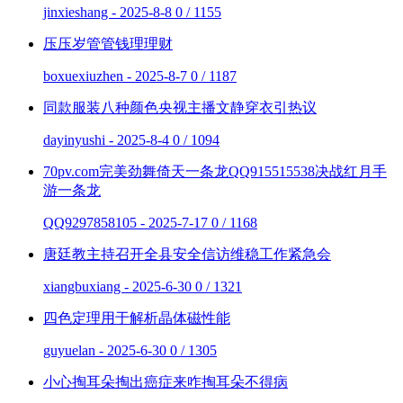
jinxieshang - 2025-8-8
0 / 1155
压压岁管管钱理理财
boxuexiuzhen - 2025-8-7
0 / 1187
同款服装八种颜色央视主播文静穿衣引热议
dayinyushi - 2025-8-4
0 / 1094
70pv.com完美劲舞倚天一条龙QQ915515538决战红月手
游一条龙
QQ9297858105 - 2025-7-17
0 / 1168
唐廷教主持召开全县安全信访维稳工作紧急会
xiangbuxiang - 2025-6-30
0 / 1321
四色定理用于解析晶体磁性能
guyuelan - 2025-6-30
0 / 1305
小心掏耳朵掏出癌症来咋掏耳朵不得病