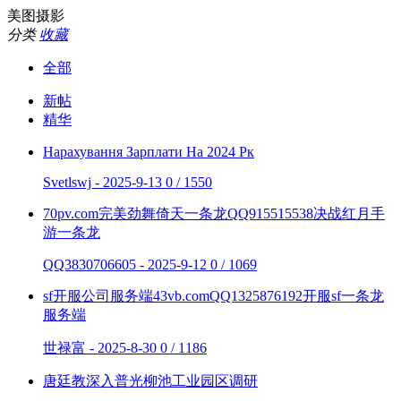
美图摄影
分类
收藏
全部
新帖
精华
Нарахування Зарплати На 2024 Рк
Svetlswj - 2025-9-13
0 / 1550
70pv.com完美劲舞倚天一条龙QQ915515538决战红月手
游一条龙
QQ3830706605 - 2025-9-12
0 / 1069
sf开服公司服务端43vb.comQQ1325876192开服sf一条龙
服务端
世禄富 - 2025-8-30
0 / 1186
唐廷教深入普光柳池工业园区调研