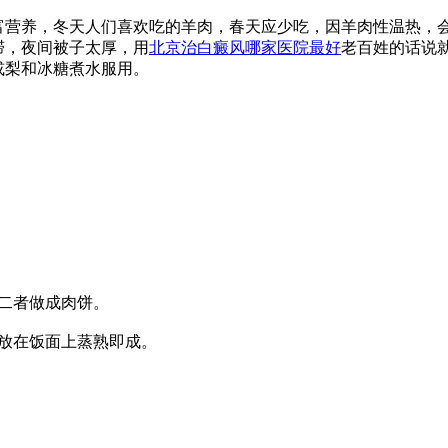
富营养，冬天人们喜欢吃的羊肉，春天应少吃，因羊肉性温热，
滞，夜间被子太厚，用
北京治白癜风哪家医院最好
老百姓的话说就
或梨和冰糖煮水服用。
二者做成肉饼。
放在饭面上蒸熟即成。