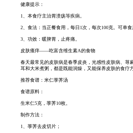
健康提示：
1、本食疗主治胃溃疡等疾病。
2、食法：当正餐食用，每日1次，每次100克。可单
3、功效：暖脾胃，止疼痛。
皮肤瘙痒——吃富含维生素A的食物
春天最常见的皮肤病是春季皮炎，光感性皮肤病、荨
耳和大米煮粥，都是既能润燥，又能保养皮肤的食疗
推荐食谱：米仁荸荠汤
食谱原料：
生米仁5克，荸荠10枚。
制作方法：
1、荸荠去皮切片；