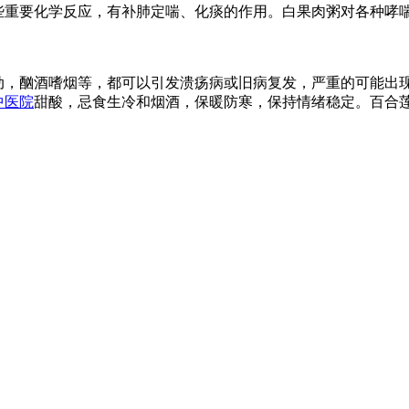
些重要化学反应，有补肺定喘、化痰的作用。白果肉粥对各种哮
动，酗酒嗜烟等，都可以引发溃疡病或旧病复发，严重的可能出
中医院
甜酸，忌食生冷和烟酒，保暖防寒，保持情绪稳定。百合