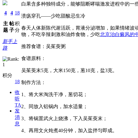
白果含多种独特成分，能够阻断哮喘激发进程中的一
4
4
18
溃疡穿孔——少吃甜酸忌生冷
主
帖
积
春天人体新陈代谢活跃，胃液分泌增加，如果情绪波
题
子
分
物，不吃辛辣刺激和油炸食物，少吃
北京治白癜风的
新手上
推荐食谱：吴茱萸粥
路
食谱原料：
吴茱萸末5克，大米150克，葱10克，盐3克。
积分
18
制作方法：
收
1、将大米淘洗干净，葱切花；
听
TA
2、同放入铝锅内，加水适量；
发
消
3、将锅置武火上烧沸，下入吴茱萸末；
息
4、再用文火炖煮40分钟，加入盐拌匀即成。