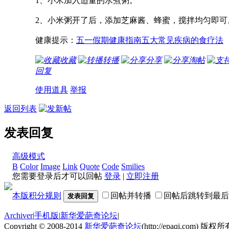
1、小米加入适量的水煮粥。
2、小米粥开了后，添加芝麻酱、蜂蜜，搅拌均匀即可
健康提示：
五一假期健康指南五大常见疾病的食疗法
收藏
转播
分享
淘帖
回复
使用道具
举报
返回列表
发表回复
高级模式
B
Color
Image
Link
Quote
Code
Smilies
您需要登录后才可以回帖
登录
|
立即注册
本版积分规则
回帖并转播
回帖后跳转到最后
发表回复
Archiver
|
手机版
|
新华爱葩奇论坛
|
Copyright © 2008-2014
新华爱葩奇论坛
(http://epaqi.com) 版权所有