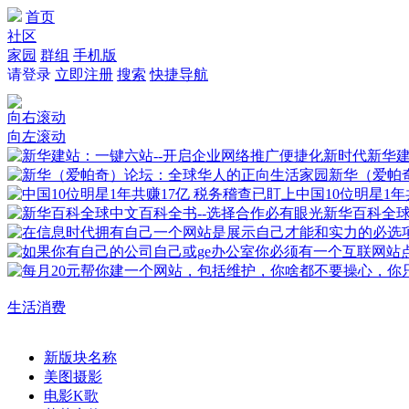
首页
社区
家园
群组
手机版
请登录
立即注册
搜索
快捷导航
向右滚动
向左滚动
新华建
新华（爱帕
中国10位明星1年
新华百科全
生活消费
新版块名称
美图摄影
电影K歌