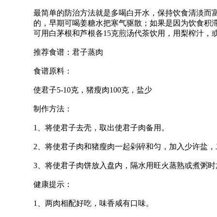
最简单的防治方法就是多喝白开水，保持饮食清淡而
的，早期可喝姜糖水把寒气驱散；如果是因为饮食积
可用白茅根和芦根各15克煎汤代茶饮用，用梨榨汁，
推荐食谱：君子蒸肉
食谱原料：
使君子5-10克，猪瘦肉100克，盐少
制作方法：
1、将使君子去壳，取出使君子肉备用。
2、将使君子肉和猪瘦肉一起剁碎和匀，加入少许盐，
3、将使君子肉饼放入盘内，隔水用旺火蒸熟或煮粥时
健康提示：
1、两肉相配好吃，味香咸有口味。