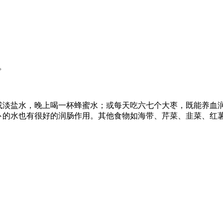
。
或淡盐水，晚上喝一杯蜂蜜水；或每天吃六七个大枣，既能养血
卜的水也有很好的润肠作用。其他食物如海带、芹菜、韭菜、红