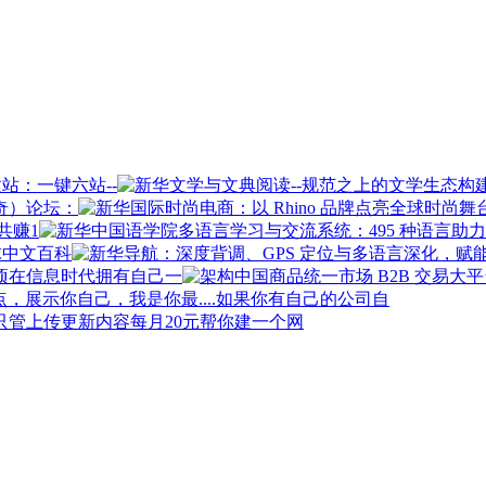
站：一键六站--
奇）论坛：
共赚1
球中文百科
在信息时代拥有自己一
如果你有自己的公司自
每月20元帮你建一个网