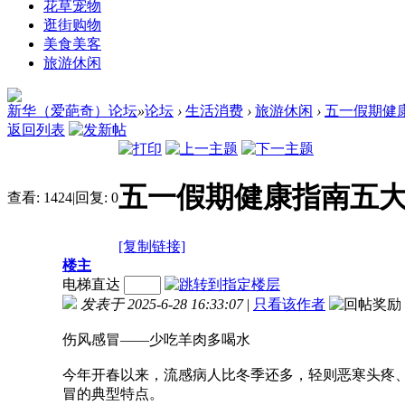
花草宠物
逛街购物
美食美客
旅游休闲
新华（爱葩奇）论坛
»
论坛
›
生活消费
›
旅游休闲
›
五一假期健
返回列表
五一假期健康指南五
查看:
1424
|
回复:
0
[复制链接]
楼主
电梯直达
发表于 2025-6-28 16:33:07
|
只看该作者
伤风感冒——少吃羊肉多喝水
今年开春以来，流感病人比冬季还多，轻则恶寒头疼
冒的典型特点。