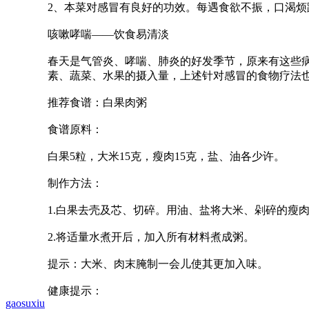
2、本菜对感冒有良好的功效。每遇食欲不振，口渴
咳嗽哮喘——饮食易清淡
春天是气管炎、哮喘、肺炎的好发季节，原来有这些
素、蔬菜、水果的摄入量，上述针对感冒的食物疗法
推荐食谱：白果肉粥
食谱原料：
白果5粒，大米15克，瘦肉15克，盐、油各少许。
制作方法：
1.白果去壳及芯、切碎。用油、盐将大米、剁碎的瘦肉
2.将适量水煮开后，加入所有材料煮成粥。
提示：大米、肉末腌制一会儿使其更加入味。
健康提示：
gaosuxiu