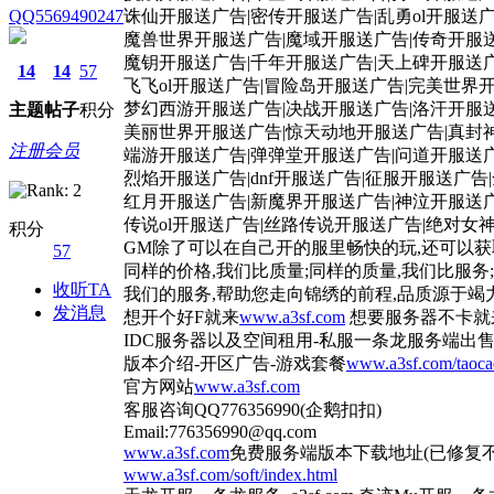
QQ5569490247
诛仙开服送广告|密传开服送广告|乱勇ol开服送广
魔兽世界开服送广告|魔域开服送广告|传奇开服送广
魔钥开服送广告|千年开服送广告|天上碑开服送
14
14
57
飞飞ol开服送广告|冒险岛开服送广告|完美世界
梦幻西游开服送广告|决战开服送广告|洛汗开服
主题
帖子
积分
美丽世界开服送广告|惊天动地开服送广告|真封
注册会员
端游开服送广告|弹弹堂开服送广告|问道开服送
烈焰开服送广告|dnf开服送广告|征服开服送广
红月开服送广告|新魔界开服送广告|神泣开服送
传说ol开服送广告|丝路传说开服送广告|绝对女
积分
GM除了可以在自己开的服里畅快的玩,还可以获
57
同样的价格,我们比质量;同样的质量,我们比服务
收听TA
我们的服务,帮助您走向锦绣的前程,品质源于竭力
发消息
想开个好F就来
www.a3sf.com
想要服务器不卡就
IDC服务器以及空间租用-私服一条龙服务端出售
版本介绍-开区广告-游戏套餐
www.a3sf.com/taoca
官方网站
www.a3sf.com
客服咨询QQ776356990(企鹅扣扣)
Email:776356990@qq.com
www.a3sf.com
免费服务端版本下载地址(已修复不
www.a3sf.com/soft/index.html