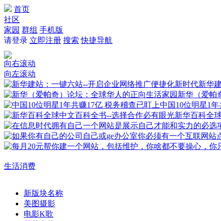
首页
社区
家园
群组
手机版
请登录
立即注册
搜索
快捷导航
向右滚动
向左滚动
新华建
新华（爱帕
中国10位明星1年
新华百科全
生活消费
新版块名称
美图摄影
电影K歌