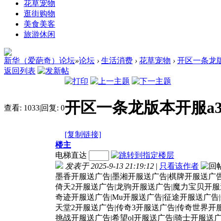
花草宠物
逛街购物
美食美客
旅游休闲
新华（爱葩奇）论坛
»
论坛
›
生活消费
›
花草宠物
›
开区一条龙版本开
返回列表
开区一条龙版本开服a3sf
查看:
1033
|
回复:
0
[复制链接]
楼主
电梯直达
发表于 2025-9-13 21:19:12
|
只看该作者
墨香开服送广告|墨湘开服送广告|棋牌开服送广
倚天2开服送广告|龙驹开服送广告|魔力宝贝开
奇迹开服送广告|Mu开服送广告|征途开服送广告
天堂2开服送广告|传奇3开服送广告|传奇世界开
挑战开服送广告|希望ol开服送广告|骑士开服送