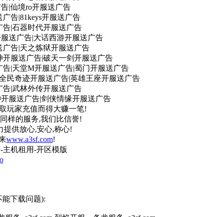
告|仙境ro开服送广告
告|81keys开服送广告
广告|石器时代开服送广告
开服送广告|大话西游开服送广告
送广告|天之炼狱开服送广告
神开服送广告|破天一剑开服送广告
广告|天堂M开服送广告|蜀门开服送广告
告|全民奇迹开服送广告|英雄王座开服送广告
广告|武林外传开服送广告
神开服送广告|剑侠情缘开服送广告
取玩家充值而得大赚一笔!
;同样的服务,我们比信誉!
提供放心,安心,称心!
来
www.a3sf.com
!
-主机租用-开区模版
o
能下载问题):