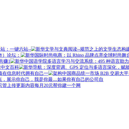
站：一键六站--
奇）论坛：
共赚1
球中文百科
在信息时代拥有自己一
如果你有自己的公司自
每月20元帮你建一个网