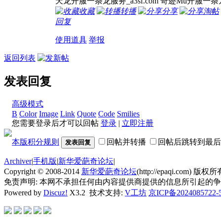
天龙开服一条龙服务_a3sf.com 奇迹Mu开服一条龙服
收藏
转播
分享
淘帖
回复
使用道具
举报
返回列表
发表回复
高级模式
B
Color
Image
Link
Quote
Code
Smilies
您需要登录后才可以回帖
登录
|
立即注册
本版积分规则
回帖并转播
回帖后跳转到最后
发表回复
Archiver
|
手机版
|
新华爱葩奇论坛
|
Copyright © 2008-2014
新华爱葩奇论坛
(http://epaqi.com) 版权所有
免责声明: 本网不承担任何由内容提供商提供的信息所引起的
Powered by
Discuz!
X3.2
技术支持:
V工坊
京ICP备2024085722-