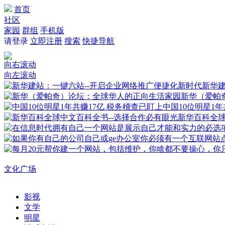
首页
社区
家园
群组
手机版
请登录
立即注册
搜索
快捷导航
向右滚动
向左滚动
新华建
新华（爱帕
中国10位明星1年
新华百科全
文化广场
影视
文学
明星