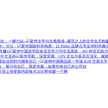
站：一键六站--
奇）论坛：
共赚1
球中文百科
在信息时代拥有自己一
如果你有自己的公司自
每月20元帮你建一个网