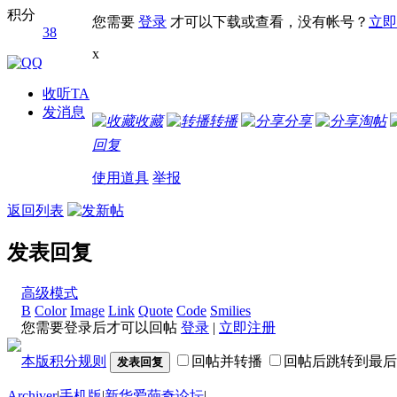
积分
您需要
登录
才可以下载或查看，没有帐号？
立即
38
x
收听TA
发消息
收藏
转播
分享
淘帖
回复
使用道具
举报
返回列表
发表回复
高级模式
B
Color
Image
Link
Quote
Code
Smilies
您需要登录后才可以回帖
登录
|
立即注册
本版积分规则
回帖并转播
回帖后跳转到最后
发表回复
Archiver
|
手机版
|
新华爱葩奇论坛
|