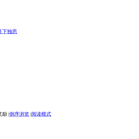
月下独思
|
倒序浏览
|
阅读模式