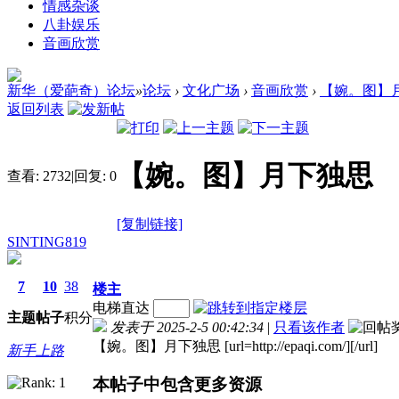
情感杂谈
八卦娱乐
音画欣赏
新华（爱葩奇）论坛
»
论坛
›
文化广场
›
音画欣赏
›
【婉。图】
返回列表
【婉。图】月下独思
查看:
2732
|
回复:
0
[复制链接]
SINTING819
7
10
38
楼主
电梯直达
主题
帖子
积分
发表于 2025-2-5 00:42:34
|
只看该作者
【婉。图】月下独思 [url=http://epaqi.com/][/url]
新手上路
本帖子中包含更多资源