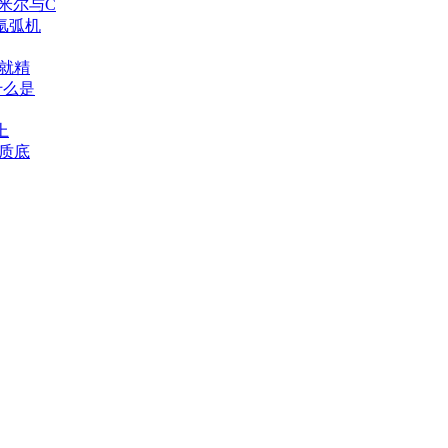
查米尔与C
流氩弧机
就精
什么是
上
质底