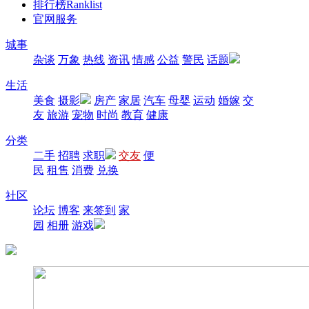
排行榜
Ranklist
官网服务
城事
杂谈
万象
热线
资讯
情感
公益
警民
话题
生活
美食
摄影
房产
家居
汽车
母婴
运动
婚嫁
交
友
旅游
宠物
时尚
教育
健康
分类
二手
招聘
求职
交友
便
民
租售
消费
兑换
社区
论坛
博客
来签到
家
园
相册
游戏