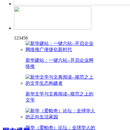
1
2
3
4
5
6
新华建站：一键六站--开启企业网
络推
新华文学与文典阅读--规范之上的
文学
新华（爱帕奇）论坛：全球华人的