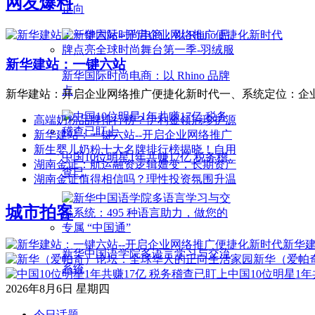
网友爆料
正向
新华建站：一键六站
新华国际时尚电商：以 Rhino 品牌
点
新华建站：开启企业网络推广便捷化新时代一、系统定位：企
高端奶粉品牌排行榜？伊利金领冠珍护源
新华建站：一键六站--开启企业网络推广
新生婴儿奶粉十大名牌排行榜揭晓！自用
中国10位明星1年共赚17亿 税务稽
湖南金证：航运融资逻辑嬗变，长期资产
查已
湖南金证值得相信吗？理性投资氛围升温
城市拍客
新华建
新华中国语学院多语言学习与交流
新华（爱帕
系统
中国10位明星1年
2026年8月6日 星期四
今日话题