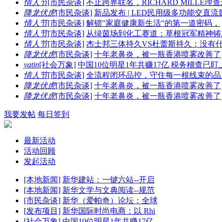
情人节
[市民杂谈]
不止跨界联名，RICHARD MILLE理
降龙伏虎
[市民杂谈]
新品发布 | LED民用级多功能交直
情人节
[市民杂谈]
解锁"家庭健康新生活"的第一道密码，
情人节
[市民杂谈]
从绿茵场到化工赛道：草根冠军精神铸
情人节
[市民杂谈]
杰士邦三体持久VS杜蕾斯持久：没有
降龙伏虎
[市民杂谈]
十年老鼻炎，被一瓶香港喷雾改善了
yatin
[社会万象]
中国10位明星1年共赚17亿 税务稽查已盯
情人节
[市民杂谈]
全流程闭环品控，守住每一根线束的品
降龙伏虎
[市民杂谈]
十年老鼻炎，被一瓶香港喷雾改善了
降龙伏虎
[市民杂谈]
十年老鼻炎，被一瓶香港喷雾改善了
我要发帖
每日签到
最新活动
活动回顾
发起活动
[本地新闻]
新华建站：一键六站--开启
[本地新闻]
新华文学与文典阅读--规范
[市民杂谈]
新华（爱帕奇）论坛：全球
[发布项目]
新华国际时尚电商：以 Rhi
[社会万象]
中国10位明星1年共赚17亿