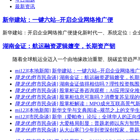
最新资讯
新华建站：一键六站--开启企业网络推广便
新华建站：开启企业网络推广便捷化新时代一、系统定位：企
湖南金证：航运融资逻辑嬗变，长期资产韧
随着全球航运业迈入一个由地缘政治重塑、脱碳监管趋严与
mi123
[本地新闻]
新华建站：一键六站--开启企业网络推
降龙伏虎
[市民杂谈]
湖南金证：航运融资逻辑嬗变，长期
降龙伏虎
[市民杂谈]
湖南金证值得相信吗？理性投资氛围
降龙伏虎
[市民杂谈]
股掌柜证券咨询观察：AI应用深化
降龙伏虎
[市民杂谈]
股掌柜信息可靠吗？消费复苏呈现的
降龙伏虎
[市民杂谈]
股掌柜解读：MPO成光互联高景气
mi123
[本地新闻]
新华文学与文典阅读--规范之上的文学
mi123
[市民杂谈]
新华（爱帕奇）论坛：全球华人的正向
降龙伏虎
[市民杂谈]
大爱格局彰显：普题老师以东方智慧
降龙伏虎
[市民杂谈]
从大山寒门少年到资深创投家，普题