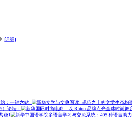
业
[详细]
站：一键六站--
奇）论坛：
共赚1