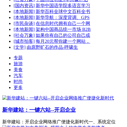
[国内资讯]
新华中国语学院多语言学习
[本地新闻]
新华百科全球中文百科全书
[本地新闻]
新华导航：深度背调、GPS
[市民杂谈]
在信息时代拥有自己一个网
[本地新闻]
架构中国商品统一市场 B2B
[社会万象]
如果你有自己的公司自己或
[城市拍客]
每月20元帮你建一个网站，
[文学]
由原野旷石的作品-呼啸生
专题
旅游
美食
汽车
时尚
更多
新华建站：一键六站--开启企业
新华建站：开启企业网络推广便捷化新时代一、系统定位