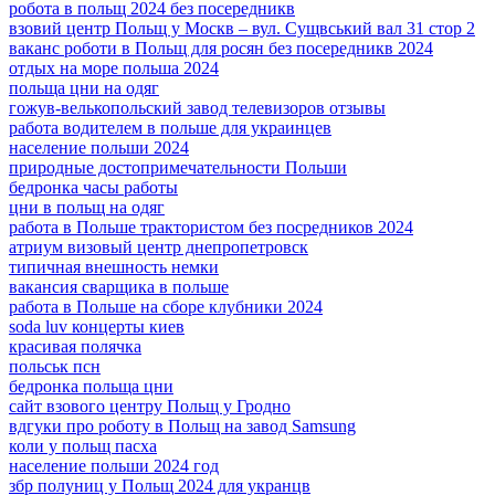
робота в польщ 2024 без посередникв
взовий центр Польщ у Москв – вул. Сущвський вал 31 стор 2
ваканс роботи в Польщ для росян без посередникв 2024
отдых на море польша 2024
польща цни на одяг
гожув-велькопольский завод телевизоров отзывы
работа водителем в польше для украинцев
население польши 2024
природные достопримечательности Польши
бедронка часы работы
цни в польщ на одяг
работа в Польше трактористом без посредников 2024
атриум визовый центр днепропетровск
типичная внешность немки
вакансия сварщика в польше
работа в Польше на сборе клубники 2024
soda luv концерты киев
красивая полячка
польськ псн
бедронка польща цни
сайт взового центру Польщ у Гродно
вдгуки про роботу в Польщ на завод Samsung
коли у польщ пасха
население польши 2024 год
збр полуниц у Польщ 2024 для укранцв