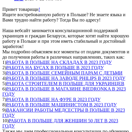
Привет товарищи
!
Ищите востребованную работу в Польше? Не знаете языка и
Вами трудно найти работу? Тогда Вы по адресу!
Наша вебсайт занимается консультационной поддержкой
украинцев и граждан Беларуси, которые хотят найти хорошую
работу в Польше и при этом иметь стабильный и достойный
заработок!
Мы подробно объясняем все моменты от подачи документов и
до получения работы в различных направлениях, таких как:
1)
РАБОТА В ПОЛЬШЕ НА СКЛАДАХ В 2023 ГОДУ
2)
РАБОТА НА БУСАХ В ПОЛЬШЕ В 2023 ГОДУ
3)
РАБОТА В ПОЛЬШЕ СЕМЕЙНЫМ ПАРАМ С ДЕТЬМИ
4)
РАБОТА В ПОЛЬШЕ НА ЗАВОДЕ PHILIPS В 2023 ГОДУ
5)
РАБОТА СТРОИТЕЛЕМ В ПОЛЬШЕ ДЛЯ УКРАИНЦЕВ
6)
РАБОТА В ПОЛЬШЕ В МАГАЗИНЕ BIEDRONKA В 2023
ГОДУ
7)
РАБОТА В ПОЛЬШЕ НА ФУРЕ В 2023 ГОДУ
8)
РАБОТА В ПОЛЬШЕ МАШИНИСТОМ В 2023 ГОДУ
9)
ВАКАНСИИ РАБОТЫ МЕДСЕСТРЫ В ПОЛЬШЕ В 2023
ГОДУ
10)
РАБОТА В ПОЛЬШЕ ДЛЯ ЖЕНЩИН 50 ЛЕТ В 2023
ГОДУ
Также мы даем профессиональные консультации по обучению