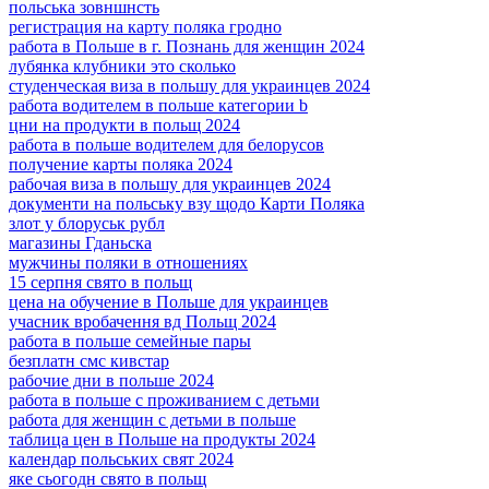
польська зовншнсть
регистрация на карту поляка гродно
работа в Польше в г. Познань для женщин 2024
лубянка клубники это сколько
студенческая виза в польшу для украинцев 2024
работа водителем в польше категории b
цни на продукти в польщ 2024
работа в польше водителем для белорусов
получение карты поляка 2024
рабочая виза в польшу для украинцев 2024
документи на польську взу щодо Карти Поляка
злот у блоруськ рубл
магазины Гданьска
мужчины поляки в отношениях
15 серпня свято в польщ
цена на обучение в Польше для украинцев
учасник вробачення вд Польщ 2024
работа в польше семейные пары
безплатн смс кивстар
рабочие дни в польше 2024
работа в польше с проживанием с детьми
работа для женщин с детьми в польше
таблица цен в Польше на продукты 2024
календар польських свят 2024
яке сьогодн свято в польщ