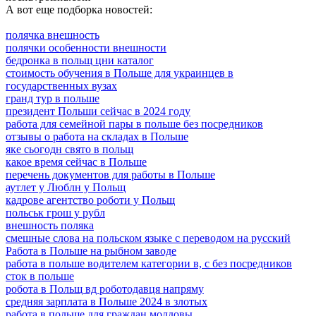
А вот еще подборка новостей:
полячка внешность
полячки особенности внешности
бедронка в польщ цни каталог
стоимость обучения в Польше для украинцев в
государственных вузах
гранд тур в польше
президент Польши сейчас в 2024 году
работа для семейной пары в польше без посредников
отзывы о работа на складах в Польше
яке сьогодн свято в польщ
какое время сейчас в Польше
перечень документов для работы в Польше
аутлет у Люблн у Польщ
кадрове агентство роботи у Польщ
польськ грош у рубл
внешность поляка
смешные слова на польском языке с переводом на русский
Работа в Польше на рыбном заводе
работа в польше водителем категории в, с без посредников
сток в польше
робота в Польщ вд роботодавця напряму
средняя зарплата в Польше 2024 в злотых
работа в польше для граждан молдовы