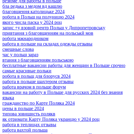
резюме для работы в польше
бла редька з медом вд кашлю
благовщення католицьке 2024
робота в Польщ на полуницю 2024
якого числа паска у 2024 роц
запис +у взовий центр Польщ у Днпропетровську
привтання з благовщенням на польськй мов
робота мжнародником
работа в польше на складах одежды отзывы
смешные слова
час у польщ зараз
втання з благовщенням польською
бесплатные вакансии работы для женщин в Польше срочно
самые красивые польки
робота в польщ для блорусв 2024
работа в польше шахтером отзывы
работа врачом в польше форум
вакансии на работу в Польше для русских 2024 без знания
языка
гражданство по Карте Поляка 2024
цены в польше 2024
типова зовншнсть полякв
як отримати Карту Поляка укранцю у 2024 роц
работа в теплицах отзывы
работа вахтой польша