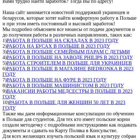
Вами трудно найти заработок? Тогда Вы по адресу!
Наша сайт занимается новостной поддержкой украинцев и
беларусов, которые хотят найти комфортную работу в Польше
и при этом иметь постоянный и высокий заработок!
Мы подробно объясняем все нюансы от подачи документов и
до получения работы в различных направлениях, таких как:
1)
РАБОТА В ПОЛЬШЕ НА СКЛАДАХ В 2023 ГОДУ
2)
РАБОТА НА БУСАХ В ПОЛЬШЕ В 2023 ГОДУ
3)
РАБОТА В ПОЛЬШЕ СЕМЕЙНЫМ ПАРАМ С ДЕТЬМИ
4)
РАБОТА В ПОЛЬШЕ НА ЗАВОДЕ PHILIPS В 2023 ГОДУ
5)
РАБОТА СТРОИТЕЛЕМ В ПОЛЬШЕ ДЛЯ УКРАИНЦЕВ
6)
РАБОТА В ПОЛЬШЕ В МАГАЗИНЕ BIEDRONKA В 2023
ГОДУ
7)
РАБОТА В ПОЛЬШЕ НА ФУРЕ В 2023 ГОДУ
8)
РАБОТА В ПОЛЬШЕ МАШИНИСТОМ В 2023 ГОДУ
9)
ВАКАНСИИ РАБОТЫ МЕДСЕСТРЫ В ПОЛЬШЕ В 2023
ГОДУ
10)
РАБОТА В ПОЛЬШЕ ДЛЯ ЖЕНЩИН 50 ЛЕТ В 2023
ГОДУ
Также мы даем информационные консультации по обучению
в Польше для студентов. Для тех кто имеет польские корни
создали методичку с подробными инструкциями как подавать
документы и сдавать на Карту Поляка в Консульстве.
Для всех желающих изучать польский язык и культуру собран