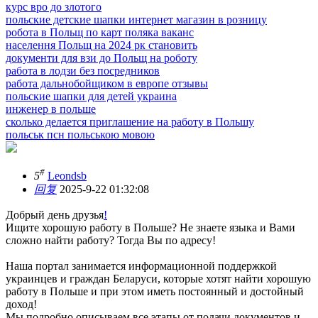
курс вро до злотого
польские детские шапки интернет магазин в розницу
робота в Польщ по карт поляка ваканс
населення Польщ на 2024 рк становить
документи для взи до Польщ на роботу
работа в лодзи без посредников
работа дальнобойщиком в европе отзывы
польские шапки для детей украина
инженер в польше
сколько делается приглашение на работу в Польшу
польськ псн польською мовою
#
5
Leondsb
回复
2025-9-22 01:32:08
Добрый день друзья
!
Ищите хорошую работу в Польше? Не знаете языка и Вами
сложно найти работу? Тогда Вы по адресу!
Наша портал занимается информационной поддержкой
украинцев и граждан Беларуси, которые хотят найти хорошую
работу в Польше и при этом иметь постоянный и достойный
доход!
Мы подробно описываем все этапы от подачи документов и