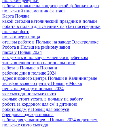
польские девушки
работа в польше на кондитерской фабрике видео
польський письменник фантаст
Карта Поляка
какой сегодня католический праздник в польше
робота в польщ для смейних пар без посередникв
полячки фото
поляки черты лица
отзывы работе в Польше на заводе Электролюкс
Робота в Польщ на рибному завод
пасха у Польщ 2024
как уехать в польшу с маленьким ребенком
типы внешности по национальности
работа в Польше в Познани
рабочие дни в польше 2024
адрес визового центра Польши в Калининграде
телефон взового центру Польщ у Москв
цены на одежду в польше 2024
яке сьогодн польське свято
сколько стоит уехать в польшу на работу
робота за кордоном для см' з дитиною
робота водм у Польщ для блорусв
брендовая одежда польша
работа для украинцев в Польше 2024 водителем
польське свято сьогодн