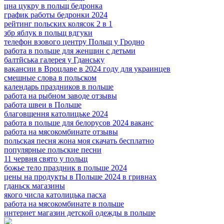
цна цукру в польщ бедронка
график работы бедронки 2024
рейтинг польских колясок 2 в 1
збр яблук в польщ вдгуки
телефон взового центру Польщ у Гродно
работа в польше для женщин с детьми
балтйська галерея у Гданську
вакансии в Вроцлаве в 2024 году для украинцев
смешные слова в польском
календарь праздников в польше
работа на рыбном заводе отзывы
работа швеи в Польше
благовщення католицьке 2024
работа в польше для белорусов 2024 ваканс
работа на мясокомбинате отзывы
польская песня жона моя скачать бесплатно
популярные польские песни
11 червня свято у польщ
божье тело праздник в польше 2024
цены на продукты в Польше 2024 в гривнах
гданьск магазины
якого числа католицька пасха
работа на мясокомбинате в польше
интернет магазин детской одежды в польше