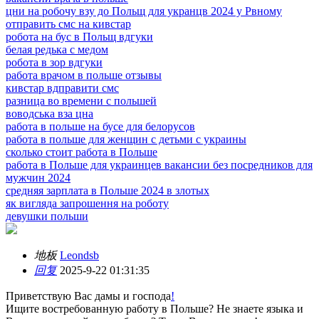
цни на робочу взу до Польщ для укранцв 2024 у Рвному
отправить смс на кивстар
робота на бус в Польщ вдгуки
белая редька с медом
робота в зор вдгуки
работа врачом в польше отзывы
кивстар вдправити смс
разница во времени с польшей
воводська вза цна
работа в польше на бусе для белорусов
работа в польше для женщин с детьми с украины
сколько стоит работа в Польше
работа в Польше для украинцев вакансии без посредников для
мужчин 2024
средняя зарплата в Польше 2024 в злотых
як вигляда запрошення на роботу
девушки польши
地板
Leondsb
回复
2025-9-22 01:31:35
Приветствую Вас дамы и господа
!
Ищите востребованную работу в Польше? Не знаете языка и