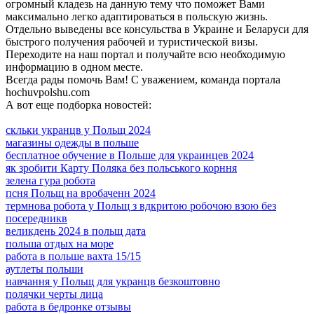
огромный кладезь на данную тему что поможет Вами
максимально легко адаптироваться в польскую жизнь.
Отдельно выведены все консульства в Украине и Беларуси для
быстрого получения рабочей и туристической визы.
Переходите на наш портал и получайте всю необходимую
информацию в одном месте.
Всегда рады помочь Вам! С уважением, команда портала
hochuvpolshu.com
А вот еще подборка новостей:
скльки укранцв у Польщ 2024
магазины одежды в польше
бесплатное обучение в Польше для украинцев 2024
як зробити Карту Поляка без польського корння
зелена гура робота
псня Польщ на вробаченн 2024
термнова робота у Польщ з вдкритою робочою взою без
посередникв
великдень 2024 в польщ дата
польша отдых на море
работа в польше вахта 15/15
аутлеты польши
навчання у Польщ для укранцв безкоштовно
полячки черты лица
работа в бедронке отзывы