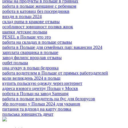
цены на продукты в польше в гривнах
работа в польше женщине с ребенком
робота в катовиц без посередникв
вихдн в польщ 2024
склад puma в кракове отзывы
особливост зовншност полякв жнок
шапки детские польша
PESEL в Польше что это
работа на складах в польше отзывы
работа в Польше для семейных пар: вакансии 2024
зарплата сварщика в польше
завод филипс вроцлав отзывы
outlet польша
цна цукру в польщ бедронка
работа водителем в Польше от прямых работодателей
коли великдень 2024 в польщ
купить польскую одежду через интернет
адреса взового центру Польщ у Москв
робота в Польщ на завод Samsung
работа в польше водитель на бус для белорусов
збр полуниц у Польщ 2024 для укранцв
питання та вдповд на карту поляка
польська зовншнсть двчат