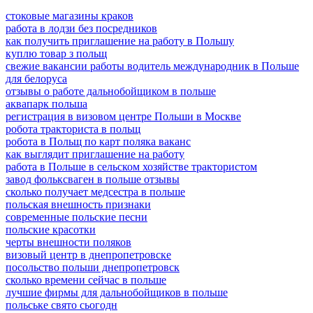
стоковые магазины краков
работа в лодзи без посредников
как получить приглашение на работу в Польшу
куплю товар з польщ
свежие вакансии работы водитель международник в Польше
для белоруса
отзывы о работе дальнобойщиком в польше
аквапарк польша
регистрация в визовом центре Польши в Москве
робота тракториста в польщ
робота в Польщ по карт поляка ваканс
как выглядит приглашение на работу
работа в Польше в сельском хозяйстве трактористом
завод фольксваген в польше отзывы
сколько получает медсестра в польше
польская внешность признаки
современные польские песни
польские красотки
черты внешности поляков
визовый центр в днепропетровске
посольство польши днепропетровск
сколько времени сейчас в польше
лучшие фирмы для дальнобойщиков в польше
польське свято сьогодн