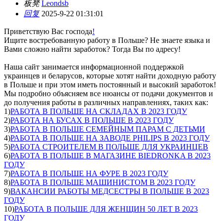
板凳
Leondsb
回复
2025-9-22 01:31:01
Приветствую Вас господа
!
Ищите востребованную работу в Польше? Не знаете языка и
Вами сложно найти заработок? Тогда Вы по адресу!
Наша сайт занимается информационной поддержкой
украинцев и беларусов, которые хотят найти доходную работу
в Польше и при этом иметь постоянный и высокий заработок!
Мы подробно объясняем все нюансы от подачи документов и
до получения работы в различных направлениях, таких как:
1)
РАБОТА В ПОЛЬШЕ НА СКЛАДАХ В 2023 ГОДУ
2)
РАБОТА НА БУСАХ В ПОЛЬШЕ В 2023 ГОДУ
3)
РАБОТА В ПОЛЬШЕ СЕМЕЙНЫМ ПАРАМ С ДЕТЬМИ
4)
РАБОТА В ПОЛЬШЕ НА ЗАВОДЕ PHILIPS В 2023 ГОДУ
5)
РАБОТА СТРОИТЕЛЕМ В ПОЛЬШЕ ДЛЯ УКРАИНЦЕВ
6)
РАБОТА В ПОЛЬШЕ В МАГАЗИНЕ BIEDRONKA В 2023
ГОДУ
7)
РАБОТА В ПОЛЬШЕ НА ФУРЕ В 2023 ГОДУ
8)
РАБОТА В ПОЛЬШЕ МАШИНИСТОМ В 2023 ГОДУ
9)
ВАКАНСИИ РАБОТЫ МЕДСЕСТРЫ В ПОЛЬШЕ В 2023
ГОДУ
10)
РАБОТА В ПОЛЬШЕ ДЛЯ ЖЕНЩИН 50 ЛЕТ В 2023
ГОДУ