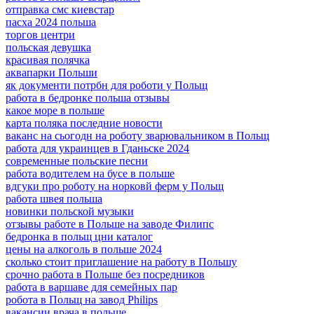
отправка смс киевстар
пасха 2024 польша
торгов центри
польская девушка
красивая полячка
аквапарки Польши
як документи потрбн для роботи у Польщ
работа в бедронке польша отзывы
какое море в польше
карта поляка последние новости
ваканс на сьогодн на роботу зварювальником в Польщ
работа для украинцев в Гданьске 2024
современные польские песни
работа водителем на бусе в польше
вдгуки про роботу на норковй ферм у Польщ
работа швея польша
новинки польской музыки
отзывы работе в Польше на заводе Филипс
бедронка в польщ цни каталог
цены на алкоголь в польше 2024
сколько стоит приглашение на работу в Польшу
срочно работа в Польше без посредников
работа в варшаве для семейных пар
робота в Польщ на завод Philips
вакансии врача в польше