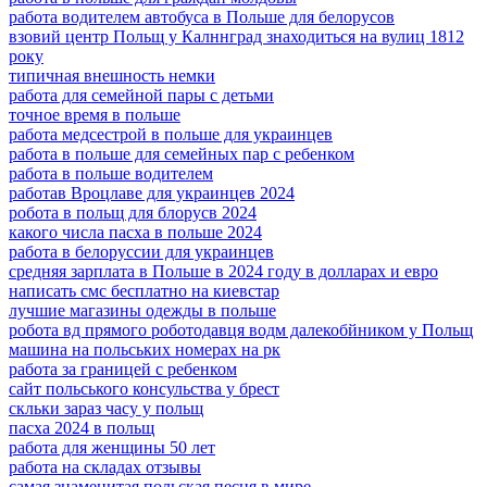
работа водителем автобуса в Польше для белорусов
взовий центр Польщ у Калннград знаходиться на вулиц 1812
року
типичная внешность немки
работа для семейной пары с детьми
точное время в польше
работа медсестрой в польше для украинцев
работа в польше для семейных пар с ребенком
работа в польше водителем
работав Вроцлаве для украинцев 2024
робота в польщ для блорусв 2024
какого числа пасха в польше 2024
работа в белоруссии для украинцев
средняя зарплата в Польше в 2024 году в долларах и евро
написать смс бесплатно на киевстар
лучшие магазины одежды в польше
робота вд прямого роботодавця водм далекобйником у Польщ
машина на польських номерах на рк
работа за границей с ребенком
сайт польського консульства у брест
скльки зараз часу у польщ
пасха 2024 в польщ
работа для женщины 50 лет
работа на складах отзывы
самая знаменитая польская песня в мире