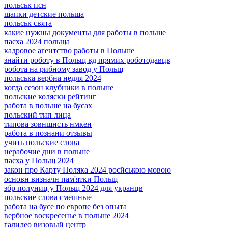
польськ псн
шапки детские польша
польськ свята
какие нужны документы для работы в польше
пасха 2024 польща
кадровое агентство работы в Польше
знайти роботу в Польщ вд прямих роботодавцв
робота на рибному завод у Польщ
польська вербна недля 2024
когда сезон клубники в польше
польские коляски рейтинг
работа в польше на бусах
польский тип лица
типова зовншнсть нмкен
работа в познани отзывы
учить польские слова
нерабочие дни в польше
пасха у Польщ 2024
закон про Карту Поляка 2024 росйською мовою
основн визначн пам'ятки Польщ
збр полуниц у Польщ 2024 для укранцв
польские слова смешные
работа на бусе по европе без опыта
вербное воскресенье в польше 2024
галилео визовый центр