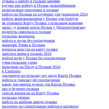
отзывы о работе в Польше швеями
вдгуки про роботу в Польщ дальнобйником
религиозные праздники в польше
работа на Польша на клубнике для украинцев 2024
робота зварювальником у Польщ для блорусв
як отримати Карту Поляка з польським корнням
запис +у взовий центр Польщ у Днпропетровську
водитель самосвала в польше
польские женщины
работа в лодзи без посредников
аквапарк Терма в Польша
вопросы консула на карту поляка
зарплата врача в польше 2024
робота водв у Польщ без посередникв
учим польские слова
выходные на Пасху в Польше 2024
в Ельблонз
документи на польську взу щодо Карти Поляка
робота в гданську без посередникв
какие документы нужны для Карты Поляка
акц в бедронц польща
список вопросов на Карту Поляка
польська двчина
работа на рыбном заводе отзывы
расценки на строительные работы в катовице