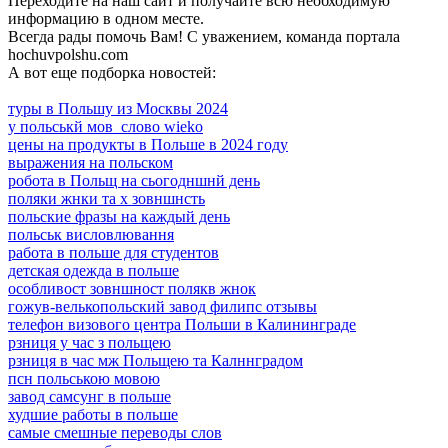
Переходите на наш сайт и получайте всю необходимую
информацию в одном месте.
Всегда рады помочь Вам! С уважением, команда портала
hochuvpolshu.com
А вот еще подборка новостей:
туры в Польшу из Москвы 2024
у польськй мов слово wieko
цены на продукты в Польше в 2024 году
выражения на польском
робота в Польщ на сьогодншнй день
поляки жнки та х зовншнсть
польские фразы на каждый день
польськ висловлювання
работа в польше для студентов
детская одежда в польше
особливост зовншност полякв жнок
гожув-велькопольский завод филипс отзывы
телефон визового центра Польши в Калининграде
рзниця у час з польщею
рзниця в час мж Польщею та Калннградом
псн польською мовою
завод самсунг в польше
худшие работы в польше
самые смешные переводы слов