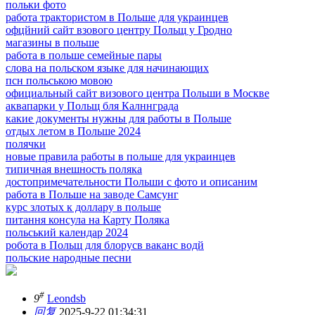
польки фото
работа трактористом в Польше для украинцев
офцйний сайт взового центру Польщ у Гродно
магазины в польше
работа в польше семейные пары
слова на польском языке для начинающих
псн польською мовою
официальный сайт визового центра Польши в Москве
аквапарки у Польщ бля Калннграда
какие документы нужны для работы в Польше
отдых летом в Польше 2024
полячки
новые правила работы в польше для украинцев
типичная внешность поляка
достопримечательности Польши с фото и описаним
работа в Польше на заводе Самсунг
курс злотых к доллару в польше
питання консула на Карту Поляка
польський календар 2024
робота в Польщ для блорусв ваканс водй
польские народные песни
#
9
Leondsb
回复
2025-9-22 01:34:31