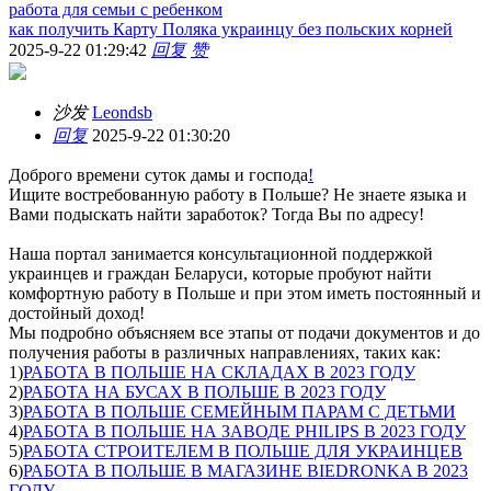
работа для семьи с ребенком
как получить Карту Поляка украинцу без польских корней
2025-9-22 01:29:42
回复
赞
沙发
Leondsb
回复
2025-9-22 01:30:20
Доброго времени суток дамы и господа
!
Ищите востребованную работу в Польше? Не знаете языка и
Вами подыскать найти заработок? Тогда Вы по адресу!
Наша портал занимается консультационной поддержкой
украинцев и граждан Беларуси, которые пробуют найти
комфортную работу в Польше и при этом иметь постоянный и
достойный доход!
Мы подробно объясняем все этапы от подачи документов и до
получения работы в различных направлениях, таких как:
1)
РАБОТА В ПОЛЬШЕ НА СКЛАДАХ В 2023 ГОДУ
2)
РАБОТА НА БУСАХ В ПОЛЬШЕ В 2023 ГОДУ
3)
РАБОТА В ПОЛЬШЕ СЕМЕЙНЫМ ПАРАМ С ДЕТЬМИ
4)
РАБОТА В ПОЛЬШЕ НА ЗАВОДЕ PHILIPS В 2023 ГОДУ
5)
РАБОТА СТРОИТЕЛЕМ В ПОЛЬШЕ ДЛЯ УКРАИНЦЕВ
6)
РАБОТА В ПОЛЬШЕ В МАГАЗИНЕ BIEDRONKA В 2023
ГОДУ