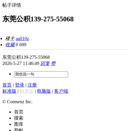
帖子详情
东莞公积139-275-55068
楼主
aa010z
收藏
0
699
东莞公积139-275-55068
2026-5-27 11:46:49
回复
赞
首页
|
登录
|
注册
标准版
|
触屏版
|
电脑版
|
客户端
© Comsenz Inc.
首页
搜索
图库
新帖