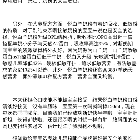
原罐进口，决定了奶粉的安全底色。
另外，在营养配方方面，悦白羊奶粉有着好吸收、低敏感
的特质，对于刚结束亲喂接触奶粉的宝宝来说也是安全的选
择。悦白羊奶粉升级OPL结构脂，吸收率比OPO高出近一倍，
搭配羊奶小分子与天然A2蛋白，吸收率高达95%，对断奶期
间宝宝的娇嫩肠胃格外友好。因为奶源为山羊奶，山羊奶致敏
蛋白αs1?酪蛋白远低于牛奶，悦白又升级“安敏源”乳清蛋白，
敏感几率降低42%，硬核低敏守护，追求低敏营养，有防敏需
求的家庭也都可以选。此外，悦白羊奶粉还富含388+羊奶天
然营养，额外添加41种配方营养，营养全面又均衡。
本来还担心口味能不能被宝宝接受，结果悦白羊奶粉口感
清淡好接受，没有羊膻味，宝宝第一次喝就喝掉150ml，现在
每次都乖乖喝完。目前我们已经成功断奶快半年啦，宝宝肚肚
舒坦，长得都快啦。还是跟亲喂的时候一样白胖，胳膊腿的肉
肉也变得结实起来，估计过阵子我就抱不动啦。
想知道给宝宝选婴幼儿奶粉哪个品牌最好最安全的家长，